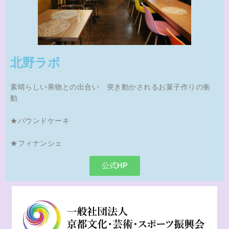
北野ラボ
素晴らしい果物との出合い 突き動かされるお菓子作りの衝
動
★パウンドケーキ
★フィナンシェ
公式HP