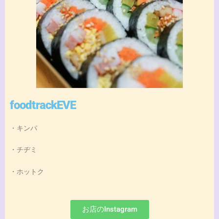
foodtrackEVE
・キンパ
・チヂミ
・ホットク
お店のInstagram