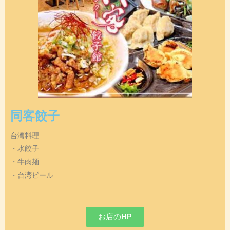
同客餃子
台湾料理
・水餃子
・牛肉麺
・台湾ビール
お店のHP