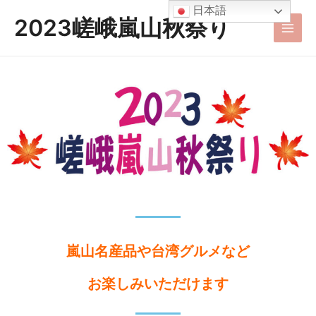
内
Main
日本語
2023嵯峨嵐山秋祭り
容
Men
を
ス
キ
ッ
プ
嵐山名産品や台湾グルメなど
お楽しみいただけます