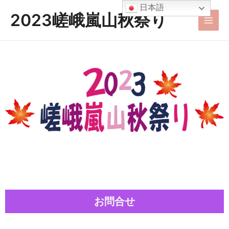
内
Main
日本語
2023嵯峨嵐山秋祭り
容
Men
を
ス
キ
ッ
プ
お問合せ