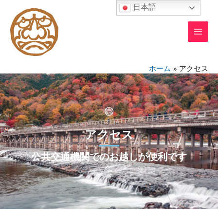
内
MAI
日本語
容
MEN
を
ス
キ
ッ
ホーム
アクセス
プ
アクセス
公共交通機関でのお越しが便利です